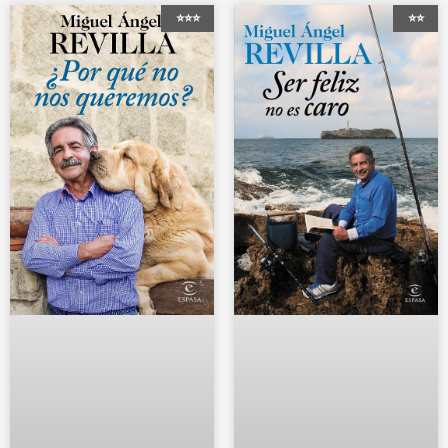
⭐⭐⭐
⭐⭐