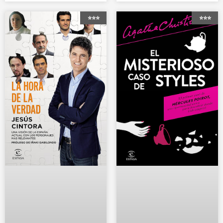
⭐⭐⭐
⭐⭐⭐