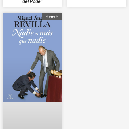
del Poder
⭐⭐⭐⭐⭐