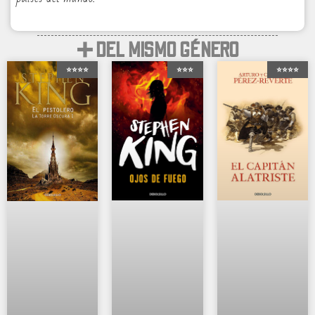
➕ DEL MISMO GÉNERO
⭐⭐⭐⭐
⭐⭐⭐
⭐⭐⭐⭐