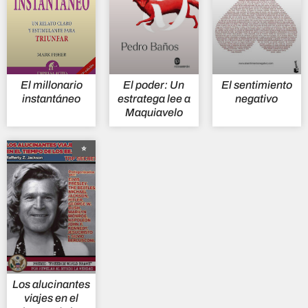
El millonario
El poder: Un
El sentimiento
instantáneo
estratega lee a
negativo
Maquiavelo
⭐
Los alucinantes
viajes en el