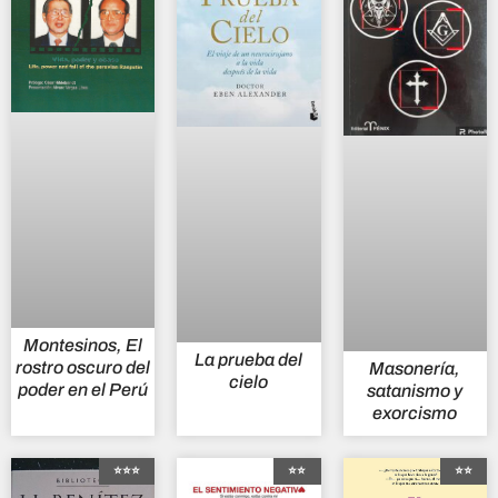
Montesinos, El
La prueba del
rostro oscuro del
Masonería,
cielo
poder en el Perú
satanismo y
exorcismo
⭐⭐⭐
⭐⭐
⭐⭐