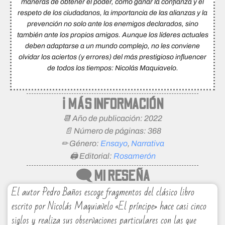
maneras de obtener el poder, cómo ganar la confianza y el
respeto de los ciudadanos, la importancia de las alianzas y la
prevención no solo ante los enemigos declarados, sino
también ante los propios amigos. Aunque los líderes actuales
deben adaptarse a un mundo complejo, no les conviene
olvidar los aciertos (y errores) del más prestigioso influencer
de todos los tiempos: Nicolás Maquiavelo.
ℹ MÁS INFORMACIÓN
📆 Año de publicación: 2022
📄 Número de páginas: 368
✏ Género:
Ensayo
,
Narrativa
🖨 Editorial:
Rosamerón
🗨 MI RESEÑA
El autor Pedro Baños escoge fragmentos del clásico libro
escrito por Nicolás Maquiavelo «El príncipe» hace casi cinco
siglos y realiza sus observaciones particulares con las que