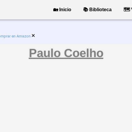
🏡 Inicio
📚 Biblioteca
🗺 
×
mprar en Amazon
Paulo Coelho