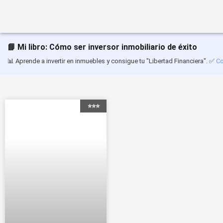
Saltar
al
📘 Mi libro: Cómo ser inversor inmobiliario de éxito
contenido
📊 Aprende a invertir en inmuebles y consigue tu "Libertad Financiera". ✅
Co
⭐⭐⭐