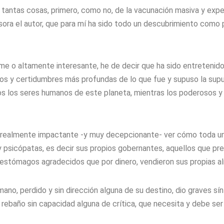
tas cosas, primero, como no, de la vacunación masiva y experi
ra el autor, que para mí ha sido todo un descubrimiento como p
lime o altamente interesante, he de decir que ha sido entreteni
tos y certidumbres más profundas de lo que fue y supuso la s
s los seres humanos de este planeta, mientras los poderosos y g
, fue realmente impactante -y muy decepcionante- ver cómo toda 
psicópatas, es decir sus propios gobernantes, aquellos que prev
 estómagos agradecidos que por dinero, vendieron sus propias a
mano, perdido y sin dirección alguna de su destino, dio graves sí
rebaño sin capacidad alguna de crítica, que necesita y debe ser