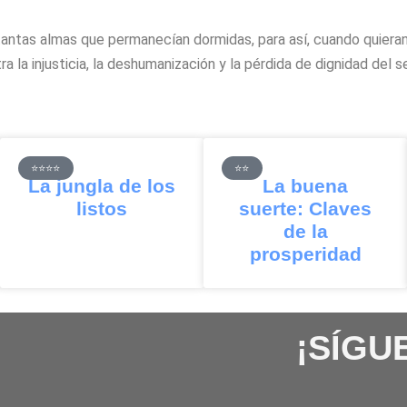
r tantas almas que permanecían dormidas, para así, cuando quiera
a la injusticia, la deshumanización y la pérdida de dignidad del s
⭐⭐⭐⭐
⭐⭐
La jungla de los
La buena
listos
suerte: Claves
de la
prosperidad
¡SÍGU