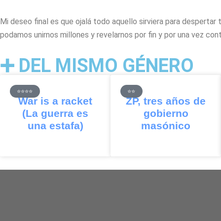
Mi deseo final es que ojalá todo aquello sirviera para desperta
podamos unirnos millones y revelarnos por fin y por una vez contr
➕ DEL MISMO GÉNERO
⭐⭐⭐⭐
⭐⭐
War is a racket
ZP, tres años de
(La guerra es
gobierno
una estafa)
masónico