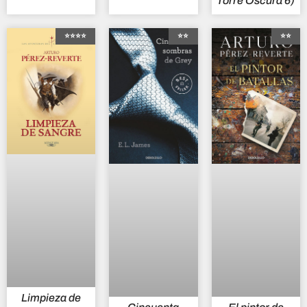
Torre Oscura 6)
⭐⭐⭐⭐
⭐⭐
⭐⭐
Limpieza de